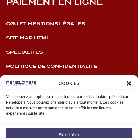
PAIEMENT EN LIGNE
CGU ET MENTIONS LÉGALES
SITE MAP HTML
SPÉCIALITÉS
POLITIQUE DE CONFIDENTIALITÉ
COOKIES
Vous pouvez accepter ou refuser tout ou partie des cookies présent sur
40 rue Blanche
Penelope's. Vous pouvez changer d'avis à tout moment. Les cookies
75009 Paris, France
servent à mesurer notre audience et vous offrir les meilleures
expériences sur le site.
+33 (0)1 59 38 30 10
contact@penelopesauction.com
OVV N° N°278-2024
Accepter